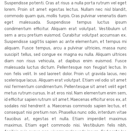
Suspendisse potenti. Cras at risus a nulla porta rutrum vel eget
lorem. Proin sit amet egestas lectus. Nullam nec nisl blandit,
commodo quam quis, mollis turpis. Cras pulvinar venenatis diam
eget malesuada. Suspendisse tempus luctus ipsum
condimentum efficitur. Aliquam erat volutpat. Vestibulum ut
sem a arcu pretium euismod. Curabitur volutpat accumsan ex.
Suspendisse sagittis sapien ac ante elementum, et tempus mi
aliquam. Fusce tempus, arcu a pulvinar ultricies, massa nunc
suscipit tellus, sed congue ex magna eu nulla. Aliquam ultrices
diam non risus vehicula, at dapibus enim euismod. Fusce
malesuada luctus dictum. Pellentesque non feugiat lectus. In
non felis velit. In sed laoreet dolor. Proin ut gravida lacus, nec
scelerisque lacus. Aliquam erat volutpat. Etiam vel odio sit amet
nisl fermentum condimentum. Pellentesque sit amet velit eget
metus rutrum cursus. In at eros nisl. Nam elementum enim sem,
id efficitur sapien rutrum sit amet. Maecenas efficitur eros ex, at
sodales nisl hendrerit a. Maecenas commodo sapien lectus, et
consequat nisi pretium non. Phasellus nunc odio, interdum vitae
faucibus at, egestas et nulla. Etiam imperdiet maximus
maximus. Etiam eget commodo nisi. Vestibulum felis nibh,