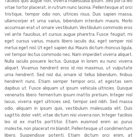
facilisis quis augue non, viverra malesuada ipsum. Sed porta leo
vitae tortor placerat, in rutrum nunc lacinia. Pellentesque at orci
tristique, tempor odio non, ultrices risus. Duis sapien massa,
ullamcorper et urna varius, bibendum interdum mauris. Morbi
accumsan erat ut ornare vestibulum. Vestibulum commodo eros
vel ante faucibus, et cursus augue pharetra. Fusce feugiat, mi
eget cursus varius, mauris libero iaculis dui, eget semper nisl
metus eget nisl. Ut eget sapien dui. Mauris dictum rhoncus ligula,
vel tempor lectus commodo nec. Nam imperdiet viverra aliquet.
Nulla iaculis posuere lectus. Quisque in lorem eu nunc viverra
aliquet. Vivamus hendrerit eros id nisi maximus, ut vulputate
urna hendrerit. Sed nisl dui, ornare id tellus bibendum, finibus
hendrerit nunc. Etiam semper tempor orci, at egestas sem
dapibus ut. Fusce aliquam ut ipsum vehicula ultricies. Quisque
venenatis libero fermentum ipsum mattis pretium. Integer nisl
lacus, viverra eget ultricies sed, tempor sed nibh. Sed massa
odio, aliquam in ipsum quis, vestibulum malesuada elit. Duis
sagittis dolor velit, vitae dictum nisi viverra non. Integer facilisis
leo id ex mattis porttitor. Etiam euismod enim ac purus
molestie, non placerat mi blandit. Pellentesque ut condimentum
libero. Suspendisse potenti. Etiam dictum orci enim, at