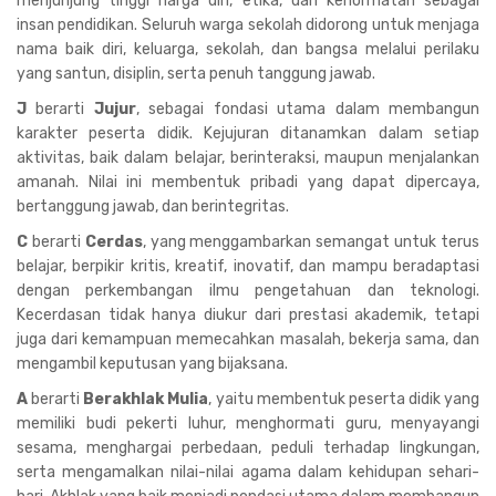
menjunjung tinggi harga diri, etika, dan kehormatan sebagai
insan pendidikan. Seluruh warga sekolah didorong untuk menjaga
nama baik diri, keluarga, sekolah, dan bangsa melalui perilaku
yang santun, disiplin, serta penuh tanggung jawab.
J
berarti
Jujur
, sebagai fondasi utama dalam membangun
karakter peserta didik. Kejujuran ditanamkan dalam setiap
aktivitas, baik dalam belajar, berinteraksi, maupun menjalankan
amanah. Nilai ini membentuk pribadi yang dapat dipercaya,
bertanggung jawab, dan berintegritas.
C
berarti
Cerdas
, yang menggambarkan semangat untuk terus
belajar, berpikir kritis, kreatif, inovatif, dan mampu beradaptasi
dengan perkembangan ilmu pengetahuan dan teknologi.
Kecerdasan tidak hanya diukur dari prestasi akademik, tetapi
juga dari kemampuan memecahkan masalah, bekerja sama, dan
mengambil keputusan yang bijaksana.
A
berarti
Berakhlak Mulia
, yaitu membentuk peserta didik yang
memiliki budi pekerti luhur, menghormati guru, menyayangi
sesama, menghargai perbedaan, peduli terhadap lingkungan,
serta mengamalkan nilai-nilai agama dalam kehidupan sehari-