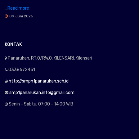
...
Read more
09 Juni 2026
KONTAK
Panarukan, RT.0/RW.0. KILENSARI, Kilensari
0338672451
http://smpn1panarukan.sch.id
smp1panarukan.info@gmail.com
Senin - Sabtu, 07:00 - 14:00 WIB