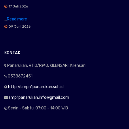
17 Juli 2026
...
Read more
09 Juni 2026
KONTAK
Panarukan, RT.0/RW.0. KILENSARI, Kilensari
0338672451
http://smpn1panarukan.sch.id
smp1panarukan.info@gmail.com
Senin - Sabtu, 07:00 - 14:00 WIB