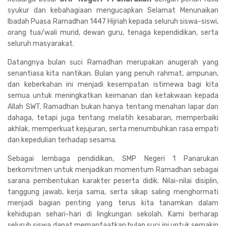
syukur dan kebahagiaan mengucapkan Selamat Menunaikan
Ibadah Puasa Ramadhan 1447 Hijriah kepada seluruh siswa-siswi,
orang tua/wali murid, dewan guru, tenaga kependidikan, serta
seluruh masyarakat.
Datangnya bulan suci Ramadhan merupakan anugerah yang
senantiasa kita nantikan. Bulan yang penuh rahmat, ampunan,
dan keberkahan ini menjadi kesempatan istimewa bagi kita
semua untuk meningkatkan keimanan dan ketakwaan kepada
Allah SWT. Ramadhan bukan hanya tentang menahan lapar dan
dahaga, tetapi juga tentang melatih kesabaran, memperbaiki
akhlak, memperkuat kejujuran, serta menumbuhkan rasa empati
dan kepedulian terhadap sesama.
Sebagai lembaga pendidikan, SMP Negeri 1 Panarukan
berkomitmen untuk menjadikan momentum Ramadhan sebagai
sarana pembentukan karakter peserta didik. Nilai-nilai disiplin,
tanggung jawab, kerja sama, serta sikap saling menghormati
menjadi bagian penting yang terus kita tanamkan dalam
kehidupan sehari-hari di lingkungan sekolah. Kami berharap
seluruh siswa dapat memanfaatkan bulan suci ini untuk semakin