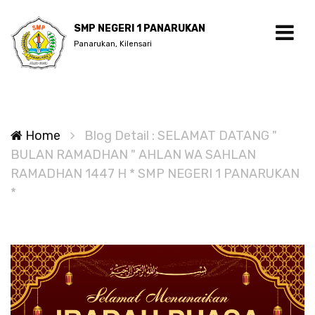
SMP NEGERI 1 PANARUKAN
Panarukan, Kilensari
Home
Blog Detail : SELAMAT DATANG "
BULAN RAMADHAN " AHLAN WA SAHLAN
RAMADHAN 1447 H * SMP NEGERI 1 PANARUKAN
*